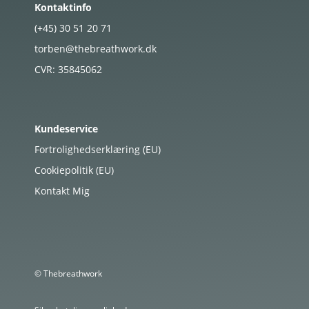
Kontaktinfo
(+45)
30
51
20
71
torben@thebreathwork.dk
CVR:
35845062
Kundeservice
Fortrolighedserklæring (EU)
Cookiepolitik (EU)
Kontakt Mig
© Thebreathwork