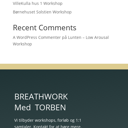
VilleKulla hus 1 Workshop
Børnehuset Solstien Workshop
Recent Comments
A WordPress Commenter
på
Lunten – Low Arousal
Workshop
BREATHWORK
Med
TORBEN
Vi tilbyder workshops, forløb og 1:1
samtaler. Kontakt for at høre mere.