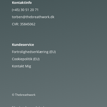
Kontaktinfo
(+45)
30
51
20
71
torben@thebreathwork.dk
CVR:
35845062
Kundeservice
Fortrolighedserklæring (EU)
Cookiepolitik (EU)
Kontakt Mig
© Thebreathwork