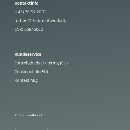
Kontaktinfo
(+45)
30
51
20
71
torben@thebreathwork.dk
CVR:
35845062
Kundeservice
Fortrolighedserklæring (EU)
Cookiepolitik (EU)
Kontakt Mig
© Thebreathwork