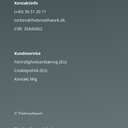
Kontaktinfo
(+45)
30
51
20
71
torben@thebreathwork.dk
CVR:
35845062
Kundeservice
Fortrolighedserklæring (EU)
Cookiepolitik (EU)
Kontakt Mig
© Thebreathwork