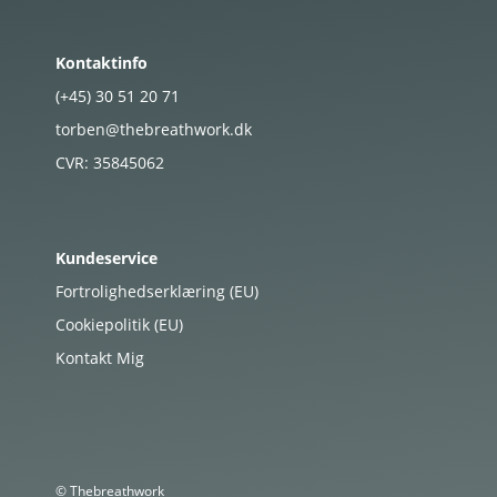
Kontaktinfo
(+45)
30
51
20
71
torben@thebreathwork.dk
CVR:
35845062
Kundeservice
Fortrolighedserklæring (EU)
Cookiepolitik (EU)
Kontakt Mig
© Thebreathwork