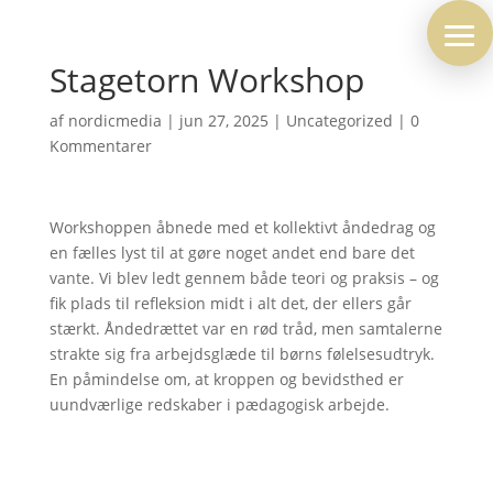
Stagetorn Workshop
af
nordicmedia
|
jun 27, 2025
|
Uncategorized
|
0
Kommentarer
Workshoppen åbnede med et kollektivt åndedrag og
en fælles lyst til at gøre noget andet end bare det
vante. Vi blev ledt gennem både teori og praksis – og
fik plads til refleksion midt i alt det, der ellers går
stærkt. Åndedrættet var en rød tråd, men samtalerne
strakte sig fra arbejdsglæde til børns følelsesudtryk.
En påmindelse om, at kroppen og bevidsthed er
uundværlige redskaber i pædagogisk arbejde.