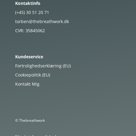
Kontaktinfo
(+45)
30
51
20
71
torben@thebreathwork.dk
CVR:
35845062
Kundeservice
Fortrolighedserklæring (EU)
Cookiepolitik (EU)
Kontakt Mig
© Thebreathwork