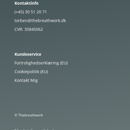
Kontaktinfo
(+45)
30
51
20
71
torben@thebreathwork.dk
CVR:
35845062
Kundeservice
Fortrolighedserklæring (EU)
Cookiepolitik (EU)
Kontakt Mig
© Thebreathwork