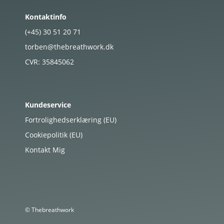
Kontaktinfo
(+45)
30
51
20
71
torben@thebreathwork.dk
CVR:
35845062
Kundeservice
Fortrolighedserklæring (EU)
Cookiepolitik (EU)
Kontakt Mig
© Thebreathwork