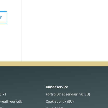
Kundeservice
20
71
Fortrolighedserklæring (EU)
reathwork.dk
Cookiepolitik (EU)