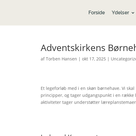
Forside
Ydelser
Adventskirkens Børne
af
Torben Hansen
|
okt 17, 2025
|
Uncategoriz
Et legeforløb med i en skøn børnehave. Vi skal 
principper, og tager udgangspunkt i en række le
aktiviteter tager understøtter læreplanstemae