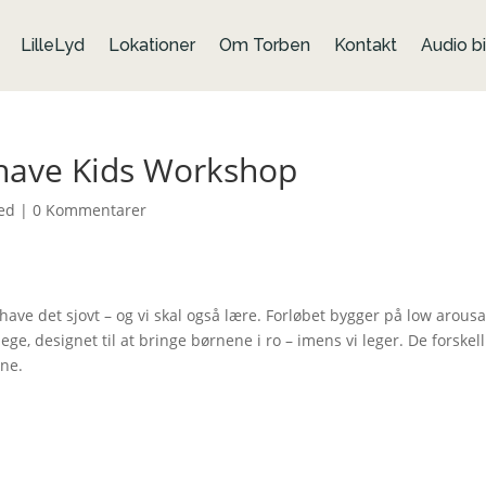
LilleLyd
Lokationer
Om Torben
Kontakt
Audio bi
have Kids Workshop
ed
|
0 Kommentarer
have det sjovt – og vi skal også lære. Forløbet bygger på low arousa
ge, designet til at bringe børnene i ro – imens vi leger. De forskell
rne.