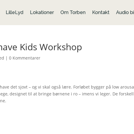
LilleLyd
Lokationer
Om Torben
Kontakt
Audio bi
have Kids Workshop
ed
|
0 Kommentarer
have det sjovt – og vi skal også lære. Forløbet bygger på low arousa
ge, designet til at bringe børnene i ro – imens vi leger. De forskell
rne.