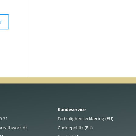
Kundeservice
20
71
Fortrolighedserklæring (EU)
reathwork.dk
Cookiepolitik (EU)