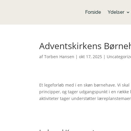
Forside
Ydelser
Adventskirkens Børne
af
Torben Hansen
|
okt 17, 2025
|
Uncategoriz
Et legeforløb med i en skøn børnehave. Vi skal 
principper, og tager udgangspunkt i en række le
aktiviteter tager understøtter læreplanstemae