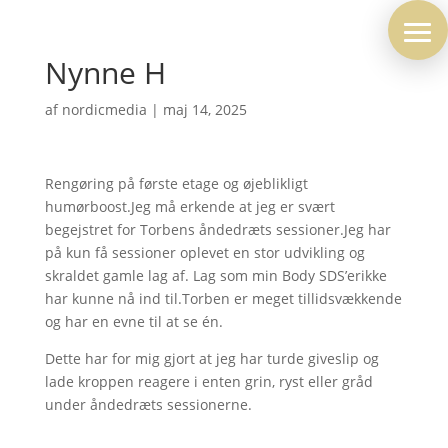
Nynne H
af
nordicmedia
|
maj 14, 2025
Rengøring på første etage og øjeblikligt
humørboost.Jeg må erkende at jeg er svært
begejstret for Torbens åndedræts sessioner.Jeg har
på kun få sessioner oplevet en stor udvikling og
skraldet gamle lag af. Lag som min Body SDS’erikke
har kunne nå ind til.Torben er meget tillidsvækkende
og har en evne til at se én.
Dette har for mig gjort at jeg har turde giveslip og
lade kroppen reagere i enten grin, ryst eller gråd
under åndedræts sessionerne.