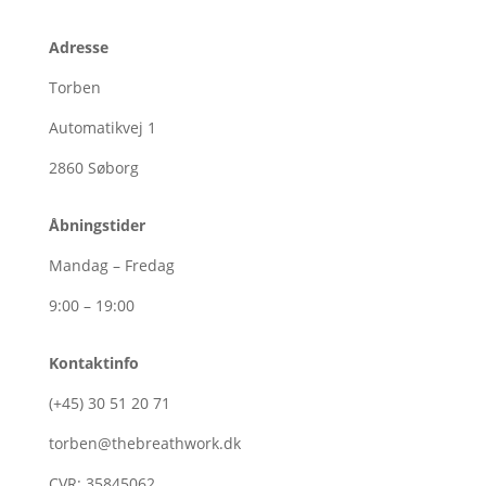
Adresse
Torben
Automatikvej 1
2860
Søborg
Åbningstider
Mandag – Fredag
9:00 – 19:00
Kontaktinfo
(+45)
30
51
20
71
torben@thebreathwork.dk
CVR:
35845062