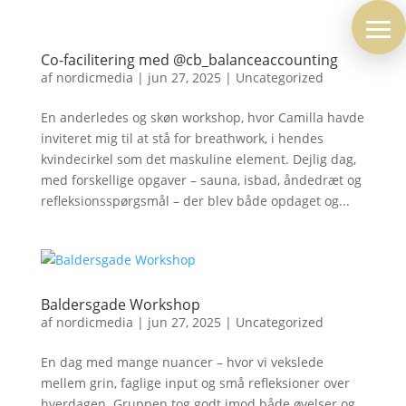
Co-facilitering med @cb_balanceaccounting
af
nordicmedia
|
jun 27, 2025
|
Uncategorized
En anderledes og skøn workshop, hvor Camilla havde
inviteret mig til at stå for breathwork, i hendes
kvindecirkel som det maskuline element. Dejlig dag,
med forskellige opgaver – sauna, isbad, åndedræt og
refleksionsspørgsmål – der blev både opdaget og...
Baldersgade Workshop
af
nordicmedia
|
jun 27, 2025
|
Uncategorized
En dag med mange nuancer – hvor vi vekslede
mellem grin, faglige input og små refleksioner over
hverdagen. Gruppen tog godt imod både øvelser og