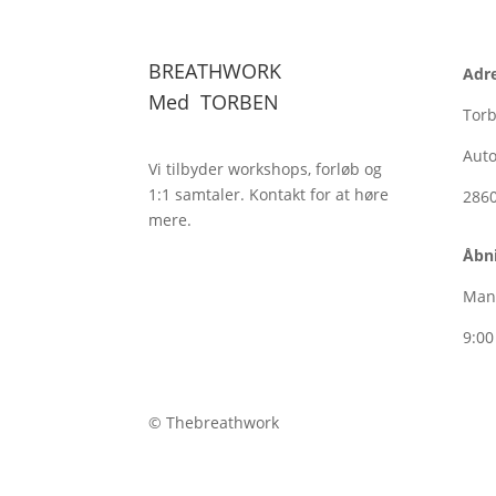
BREATHWORK
Adr
Med
TORBEN
Tor
Auto
Vi tilbyder workshops, forløb og
1:1
samtaler. Kontakt for at høre
286
mere.
Åbni
Man
9:00
© Thebreathwork