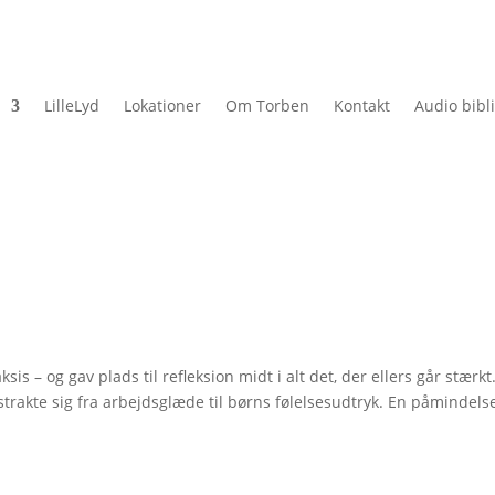
LilleLyd
Lokationer
Om Torben
Kontakt
Audio bibl
 – og gav plads til refleksion midt i alt det, der ellers går stærkt
trakte sig fra arbejdsglæde til børns følelsesudtryk. En påmindels