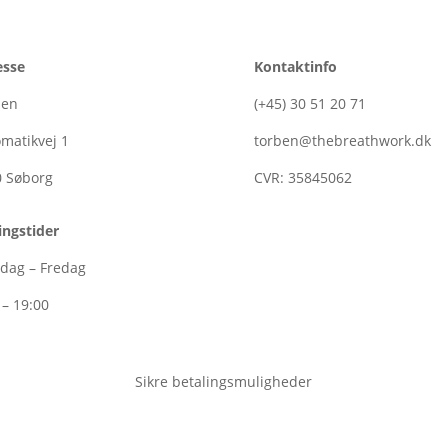
esse
Kontaktinfo
ben
(+45)
30
51
20
71
matikvej 1
torben@thebreathwork.dk
0
Søborg
CVR:
35845062
ngstider
dag – Fredag
 – 19:00
Sikre betalingsmuligheder