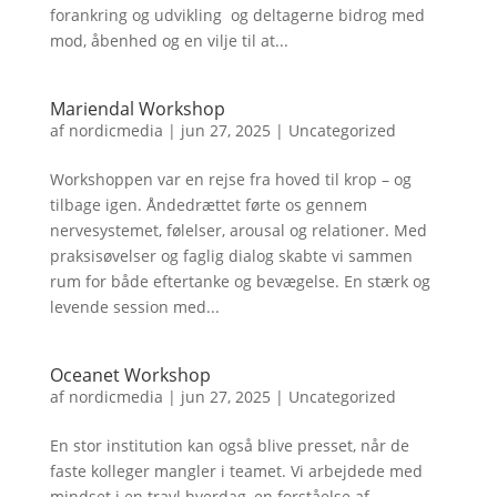
forankring og udvikling  og deltagerne bidrog med
mod, åbenhed og en vilje til at...
Mariendal Workshop
af
nordicmedia
|
jun 27, 2025
|
Uncategorized
Workshoppen var en rejse fra hoved til krop – og
tilbage igen. Åndedrættet førte os gennem
nervesystemet, følelser, arousal og relationer. Med
praksisøvelser og faglig dialog skabte vi sammen
rum for både eftertanke og bevægelse. En stærk og
levende session med...
Oceanet Workshop
af
nordicmedia
|
jun 27, 2025
|
Uncategorized
En stor institution kan også blive presset, når de
faste kolleger mangler i teamet. Vi arbejdede med
mindset i en travl hverdag, en forståelse af