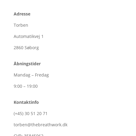
Adresse
Torben
Automatikvej 1
2860
Søborg
Åbningstider
Mandag – Fredag
9:00 – 19:00
Kontaktinfo
(+45)
30
51
20
71
torben@thebreathwork.dk
CVR:
35845062