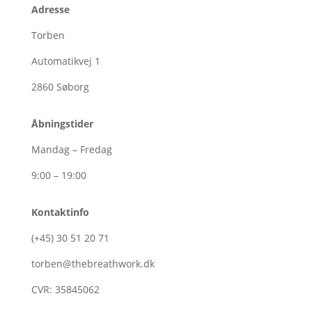
Adresse
Torben
Automatikvej 1
2860
Søborg
Åbningstider
Mandag – Fredag
9:00 – 19:00
Kontaktinfo
(+45)
30
51
20
71
torben@thebreathwork.dk
CVR:
35845062