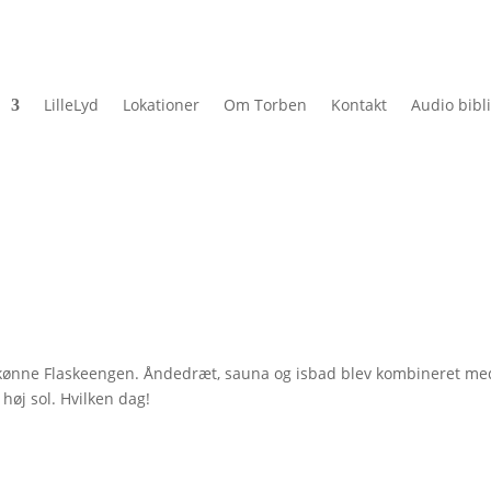
LilleLyd
Lokationer
Om Torben
Kontakt
Audio bibl
skønne Flaskeengen. Åndedræt, sauna og isbad blev kombineret me
høj sol. Hvilken dag!