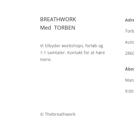
BREATHWORK
Adr
Med
TORBEN
Tor
Auto
Vi tilbyder workshops, forløb og
1:1
samtaler. Kontakt for at høre
286
mere.
Åbni
Man
9:00
© Thebreathwork