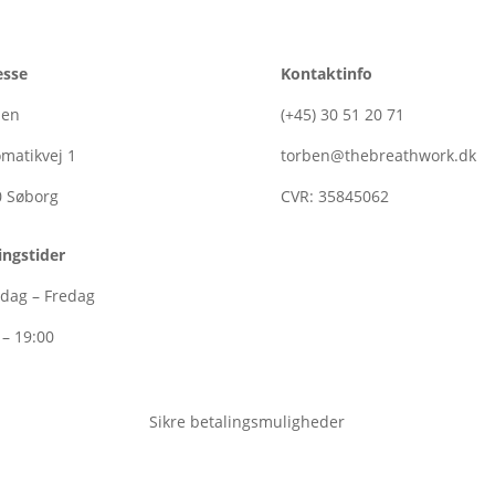
esse
Kontaktinfo
ben
(+45)
30
51
20
71
matikvej 1
torben@thebreathwork.dk
0
Søborg
CVR:
35845062
ngstider
dag – Fredag
 – 19:00
Sikre betalingsmuligheder