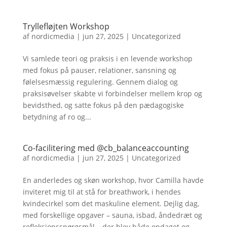
Tryllefløjten Workshop
af
nordicmedia
|
jun 27, 2025
|
Uncategorized
Vi samlede teori og praksis i en levende workshop
med fokus på pauser, relationer, sansning og
følelsesmæssig regulering. Gennem dialog og
praksisøvelser skabte vi forbindelser mellem krop og
bevidsthed, og satte fokus på den pædagogiske
betydning af ro og...
Co-facilitering med @cb_balanceaccounting
af
nordicmedia
|
jun 27, 2025
|
Uncategorized
En anderledes og skøn workshop, hvor Camilla havde
inviteret mig til at stå for breathwork, i hendes
kvindecirkel som det maskuline element. Dejlig dag,
med forskellige opgaver – sauna, isbad, åndedræt og
refleksionsspørgsmål – der blev både opdaget og...