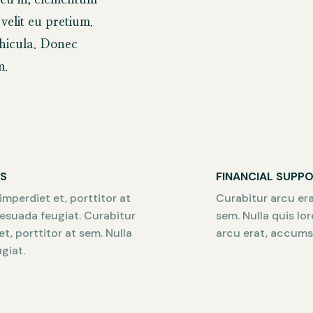
elit eu pretium.
ehicula. Donec
m.
TS
FINANCIAL SUPP
mperdiet et, porttitor at
Curabitur arcu era
lesuada feugiat. Curabitur
sem. Nulla quis lo
t, porttitor at sem. Nulla
arcu erat, accumsa
giat.