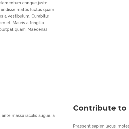
, elementum congue justo.
pendisse mattis luctus quam
us a vestibulum. Curabitur
m et. Mauris a fringilla
volutpat quam. Maecenas
Contribute to
, ante massa iaculis augue, a
Praesent sapien lacus, moles