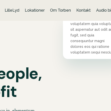
LilleLyd
Lokationer
Om Torben
Kontakt
Audio bi
Nemo enim ipsam
voluptatem quia volupt
sit aspernatur aut odit a
fugit, sed quia
consequuntur magni
dolores eos qui ratione
voluptatem sequi nesciu
eople,
fit
arcu in, elementum