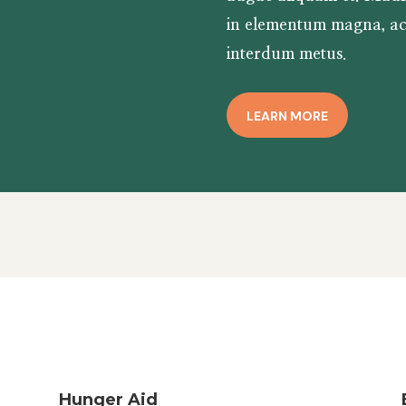
in elementum magna, a
interdum metus.
LEARN MORE
Hunger Aid