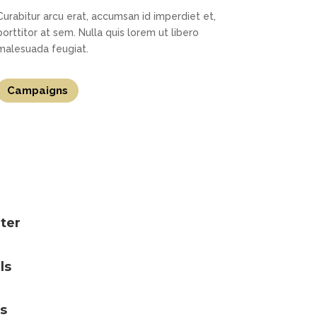
Curabitur arcu erat, accumsan id imperdiet et,
porttitor at sem. Nulla quis lorem ut libero
malesuada feugiat.
Campaigns
ter
ls
s