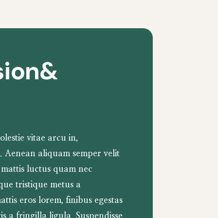
sion&
lestie vitae arcu in,
. Aenean aliquam semper velit
 mattis luctus quam nec
que tristique metus a
ttis eros lorem, finibus egestas
 a fringilla ligula. Suspendisse