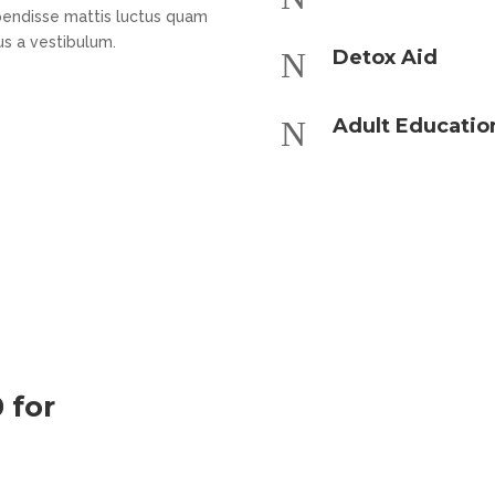
pendisse mattis luctus quam
us a vestibulum.
N
Detox Aid
N
Adult Educatio
 for