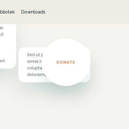
bliotek
Downloads
as
ut
Sed ut perspiciatis unde
nt.
omnis iste natus error sit
DONATE
voluptatem accusantium
doloremque laudantium