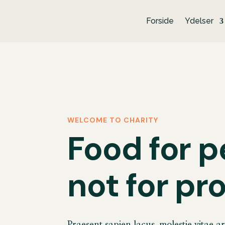
Forside
Ydelser
WELCOME TO CHARITY
Food for p
not for pro
Praesent sapien lacus, molestie vitae 